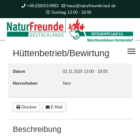
+49-(0)9153-8983
haus@naturfreunde-lauf.de
Sonntag 13:00 - 18:00
Hüttenbetrieb/Bewirtung
Datum
02.11.2025
13:00
-
18:00
Hervorheben
Nein
Drucken
E-Mail
Beschreibung